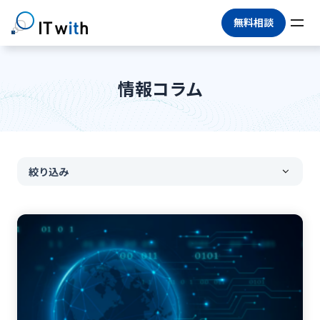
無料相談
情報コラム
絞り込み
すべて
#
DX推進
#
情シスアウトソーシング
#
情シス代行
#
マネージドサービス
#
BPO
#
IT運用アウトソーシング
#
IT人材不足
#
アウトソーシング
#
IT業務委託
#
情報システム部門
#
情報セキュリティ