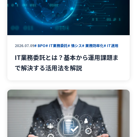
#
サイバーセキュリティ
#
NIST CSF2.0
#
ナレッジ共有
#
ナレッジ管理
#
社内FAQ
#
AIチャットボット
#
ヘルプデスク
#
社内問い合わせ
#
ITコスト削減
#
情シス
#
RPA
#
業務効率化
#
IT運用
2026.07.09
# BPO
# IT業務委託
# 情シス
# 業務効率化
# IT運用
#
業務改善
#
IT活用
#
生成AI
IT業務委託とは？基本から運用課題ま
#
ホワイトペーパー
#
IT資産管理
で解決する活用法を解説
#
キッティング
#
セキュリティ
#
パソコン調達
#
相談窓口