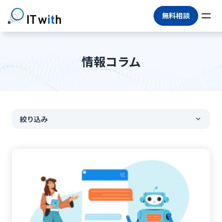
無料相談
情報コラム
絞り込み
すべて
#
DX推進
#
情シスアウトソーシング
#
情シス代行
#
マネージドサービス
#
BPO
#
IT運用アウトソーシング
#
IT人材不足
#
アウトソーシング
#
IT業務委託
#
情報システム部門
#
情報セキュリティ