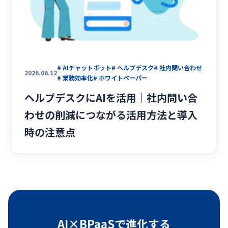
#
サイバーセキュリティ
#
NIST CSF2.0
#
ナレッジ共有
#
ナレッジ管理
#
社内FAQ
#
AIチャットボット
#
ヘルプデスク
#
社内問い合わせ
#
ITコスト削減
#
情シス
# AIチャットボット
# ヘルプデスク
# 社内問い合わせ
#
RPA
#
業務効率化
#
IT運用
2026.06.12
# 業務効率化
# ホワイトペーパー
#
業務改善
#
IT活用
#
生成AI
ヘルプデスクにAIを活用｜社内問い合
#
ホワイトペーパー
#
IT資産管理
わせの削減につながる活用方法と導入
#
キッティング
#
セキュリティ
時の注意点
#
パソコン調達
#
相談窓口
AI×BPaaSで進化する