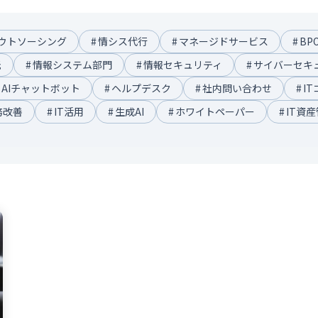
ウトソーシング
#
情シス代行
#
マネージドサービス
#
BP
託
#
情報システム部門
#
情報セキュリティ
#
サイバーセキ
AIチャットボット
#
ヘルプデスク
#
社内問い合わせ
#
I
務改善
#
IT活用
#
生成AI
#
ホワイトペーパー
#
IT資