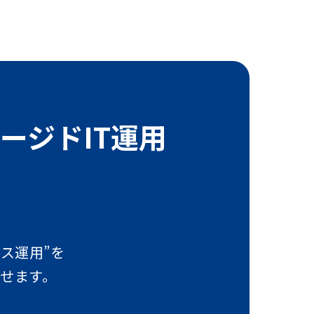
ージドIT運用
ス運用”を
させます。