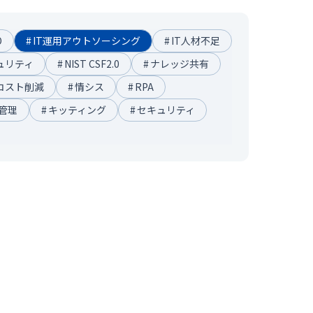
O
#
IT運用アウトソーシング
#
IT人材不足
ュリティ
#
NIST CSF2.0
#
ナレッジ共有
Tコスト削減
#
情シス
#
RPA
産管理
#
キッティング
#
セキュリティ