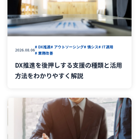
#
サイバーセキュリティ
#
NIST CSF2.0
#
ナレッジ共有
#
ナレッジ管理
#
社内FAQ
#
AIチャットボット
#
ヘルプデスク
#
社内問い合わせ
#
ITコスト削減
#
情シス
#
RPA
#
業務効率化
#
IT運用
# DX推進
# アウトソーシング
# 情シス
# IT運用
2026.08.06
# 業務改善
#
業務改善
#
IT活用
#
生成AI
DX推進を後押しする支援の種類と活用
#
ホワイトペーパー
#
IT資産管理
方法をわかりやすく解説
#
キッティング
#
セキュリティ
#
パソコン調達
#
相談窓口