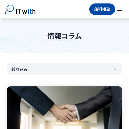
無料相談
情報コラム
絞り込み
すべて
#
DX推進
#
情シスアウトソーシング
#
情シス代行
#
マネージドサービス
#
BPO
#
IT運用アウトソーシング
#
IT人材不足
#
アウトソーシング
#
IT業務委託
#
情報システム部門
#
情報セキュリティ