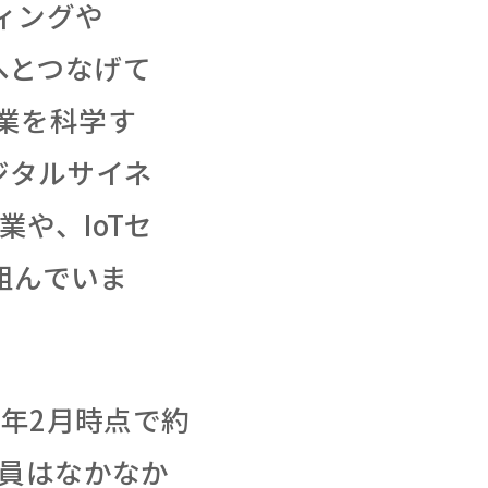
ティングや
などへとつなげて
農業を科学す
ジタルサイネ
業や、IoTセ
組んでいま
6年2月時点で約
人員はなかなか