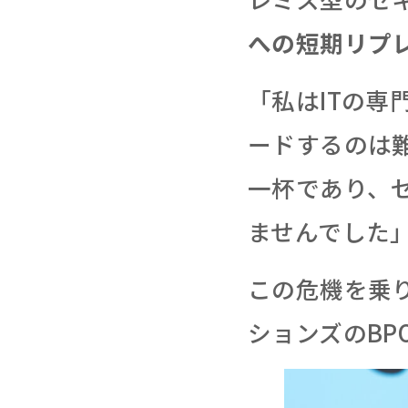
への短期リプ
「私はITの
ードするのは
一杯であり、
ませんでした
この危機を乗
ションズのBPO