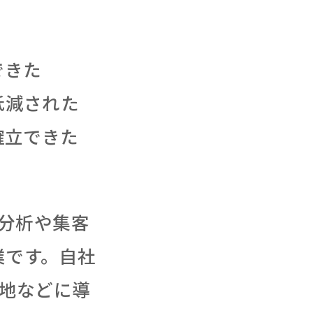
できた
低減された
確立できた
店分析や集客
業です。自社
光地などに導