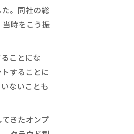
した。同社の総
、当時をこう振
することにな
ントすることに
ていないことも
してきたオンプ
え、
クラウド型