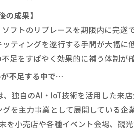
導入後の成果】
ィソフトのリプレースを期限内に完遂
キッティングを遂行する手間が大幅に
材の不足をすばやく効果的に補う体制が
手が不足する中で…
、独自のAI・IoT技術を活用した来
ングを主力事業として展開している企
T端末を小売店や各種イベント会場、観