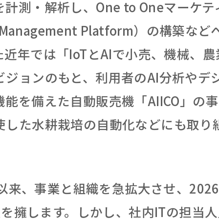
計測・解析し、One to Oneマーケ
a Management Platform）の構築
近年では「IoTとAIで小売、機械、
ビジョンのもと、利用者のAI分析やデ
能を備えた自動販売機「AIICO」の事
使した水耕栽培の自動化などにも取り
立以来、事業と組織を急拡大させ、202
員を擁します。しかし、社内ITの担当