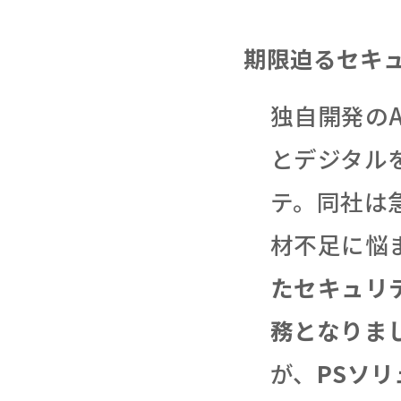
期限迫るセキ
独自開発のA
とデジタル
テ。同社は
材不足に悩
たセキュリ
務となりま
が、
PSソリ