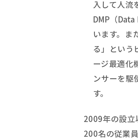
入して人流を
DMP（Dat
います。また
る」という
ージ最適化機
ンサーを駆
す。
2009年の設
200名の従業