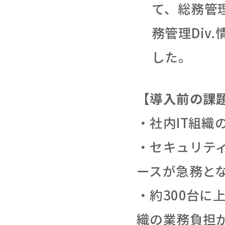
て、総務管理
務管理Div
した。
【導入前の課
・社内IT組
・セキュリテ
ースが急務と
・約300台に
織の業務負担