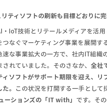
ュリティソフトの刷新も目標どおりに完
I・IoT技術とリテールメディアを活
をつなぐマーケティング事業を展開す
急速な事業拡大の一方で、社内IT組織
まされていました。そのさなか、
全社
ティソフトがサポート期限を迎え、リ
した。
この状況を打開する一手として
ューションズの「IT with」
です。そ