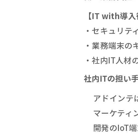
【IT with
・セキュリテ
・業務端末の
・社内IT人
社内ITの担い
アドインテは
マーケティ
開発のIo