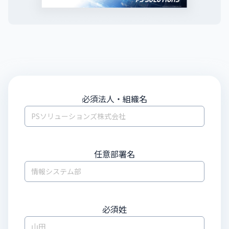
必須
法人・組織名
任意
部署名
必須
姓