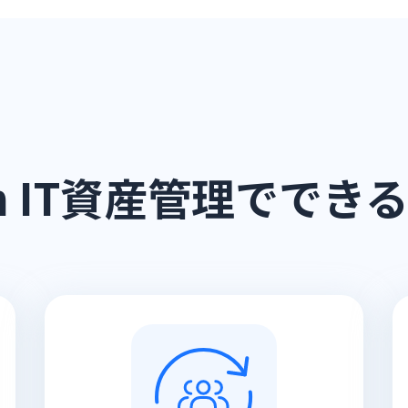
th IT資産管理で
でき