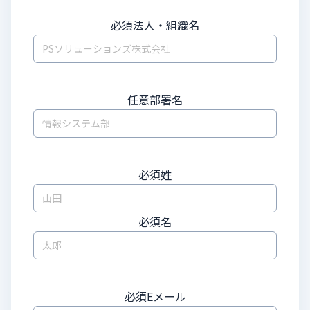
必須
法人・組織名
任意
部署名
必須
姓
必須
名
必須
Eメール