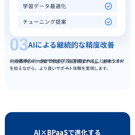
03
AIによる継続的な
精度改善
※お客様のデータが他社の学習に利用されることはありませ
利用傾向をAIが自動で学習し、回答精度が向上。
運用コスト
ん
を抑えながら、より良いサポート体験を実現します。
AI×BPaaSで進化する