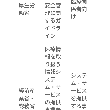
医療関
厚生労
安全管
係者向
働省
理に関
け
するガ
イドラ
イン
医療情
報を取
り扱う
情報シ
システ
ステ
ム・サ
ム・サ
経済産
ービス
ービス
業省・
を提供
の提供
総務省
する事
事業者