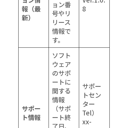
ョン番
報（最
8
号やリ
新）
リース
情報で
す。
ソフト
ウェア
のサポ
ートに
サポー
関する
トセン
情報
ター
サポー
（サポ
Tel）
ト情報
ート終
xx-
了日、