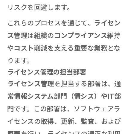
リスクを回避します。
これらのプロセスを通じて、
ライセン
ス管理
は組織の
コンプライアンス
維持
や
コスト削減
を支える重要な業務とな
ります。
ライセンス管理の担当部署
ライセンス管理
を担当する部署は、通
常
情報システム部門（情シス）やIT部
門
です。この部署は、ソフトウェアラ
イセンスの
取得
、
更新
、
監査
、および
廃棄
を行い、ライセンスの適正な利用