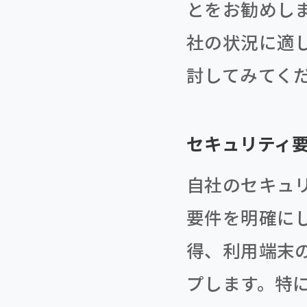
とをお勧めし
社の状況に適
討してみてく
セキュリティ
自社のセキュ
要件を明確に
得、利用端末
プします。特