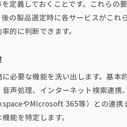
準を定義しておくことです。これらの
、後の製品選定時に各サービスがこれ
効率的に判断できます。
理
務に必要な機能を洗い出します。基本
・音声処理、インターネット検索連携
orkspaceやMicrosoft 365等）と
な機能を特定します。