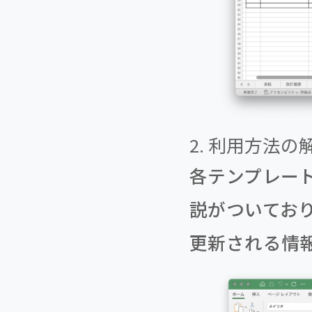
2. 利用方法
各テンプレー
説がついてお
更新される情