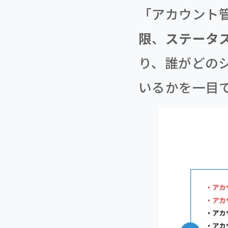
「アカウント
限
、
ステータ
り、誰がどの
いるかを一目