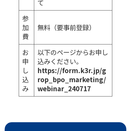
て
参
加
無料（要事前登録）
費
お
以下のページからお申し
申
込みください。
し
https://form.k3r.jp/g
込
rop_bpo_marketing/
み
webinar_240717