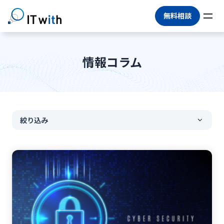
無料相談
情報コラム
絞り込み
すべて
#
DX推進
#
情シスアウトソーシング
#
情シス代行
#
マネージドサービス
#
BPO
#
IT運用アウトソーシング
#
IT人材不足
#
アウトソーシング
#
IT業務委託
#
情報システム部門
#
情報セキュリティ