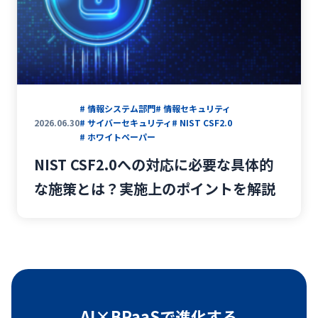
#
サイバーセキュリティ
#
NIST CSF2.0
#
ナレッジ共有
#
ナレッジ管理
#
社内FAQ
#
AIチャットボット
#
ヘルプデスク
#
社内問い合わせ
#
ITコスト削減
#
情シス
#
RPA
#
業務効率化
#
IT運用
# 情報システム部門
# 情報セキュリティ
2026.06.30
# サイバーセキュリティ
# NIST CSF2.0
#
業務改善
#
IT活用
#
生成AI
# ホワイトペーパー
#
ホワイトペーパー
#
IT資産管理
NIST CSF2.0への対応に必要な具体的
#
キッティング
#
セキュリティ
な施策とは？実施上のポイントを解説
#
パソコン調達
#
相談窓口
AI×BPaaSで進化する