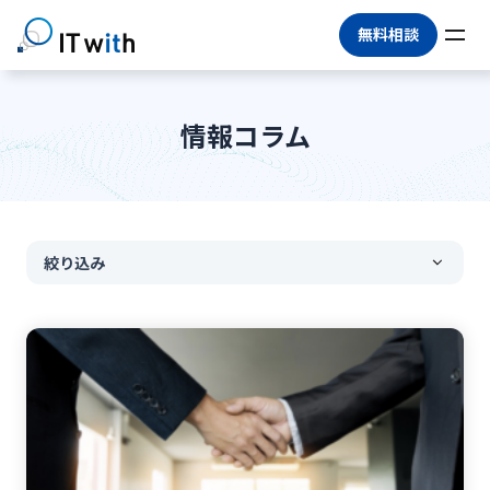
無料相談
情報コラム
絞り込み
すべて
#
DX推進
#
情シスアウトソーシング
#
情シス代行
#
マネージドサービス
#
BPO
#
IT運用アウトソーシング
#
IT人材不足
#
アウトソーシング
#
IT業務委託
#
情報システム部門
#
情報セキュリティ