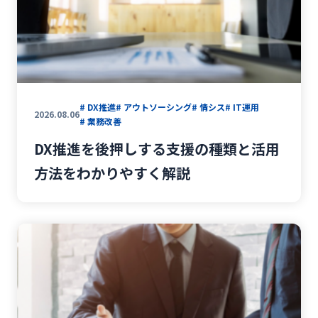
#
サイバーセキュリティ
#
NIST CSF2.0
#
ナレッジ共有
#
ナレッジ管理
#
社内FAQ
#
AIチャットボット
#
ヘルプデスク
#
社内問い合わせ
#
ITコスト削減
#
情シス
#
RPA
#
業務効率化
#
IT運用
# DX推進
# アウトソーシング
# 情シス
# IT運用
2026.08.06
# 業務改善
#
業務改善
#
IT活用
#
生成AI
DX推進を後押しする支援の種類と活用
#
ホワイトペーパー
#
IT資産管理
方法をわかりやすく解説
#
キッティング
#
セキュリティ
#
パソコン調達
#
相談窓口